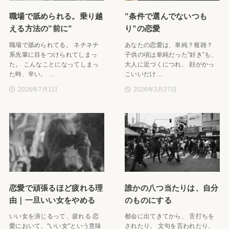
職場で舐められる。乗り越
”条件で選んでないつも
える方法の”前に”
り”の恋愛
職場で舐められてる。 ネチネチ
あなたの恋愛は、単純？複雑？
系先輩に目をつけられてしまっ
子供の頃は単純だった”好き”も、
た。 こんなことになってしまっ
大人に近づくにつれ、 顔がかっ
た時、辛い。 …
こいいだけ…
2026年7月1日
2026年3月27日
恋愛で頑張るほど疲れる理
誰かの八つ当たりは、自分
由｜一旦いい女をやめる
のものにする
いい女を演じるって、疲れる 恋
都会に出てきてから、 舌打ちを
愛において、"いい女"という意味
されたり、 文句を言われたり、