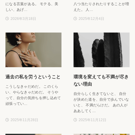
になる言葉がある。 モテる、美
八つ当たりされたりすることが増
しい、あげ…
えた。 人…
2026年3月18日
2025年12月4日
過去の私を労うということ
環境を変えても不満が尽き
ない理由
こうしなきゃだめだ。 このくら
い、やらなきゃだめだ。 そうや
自分らしく生きてないと、 自分
って、自分の気持ちを押し込めて
が決めた道を、自分で歩んでいな
頑張ってい…
いと、 不満だらけだ。 あの人が
ああしてく…
2025年11月28日
2025年11月12日