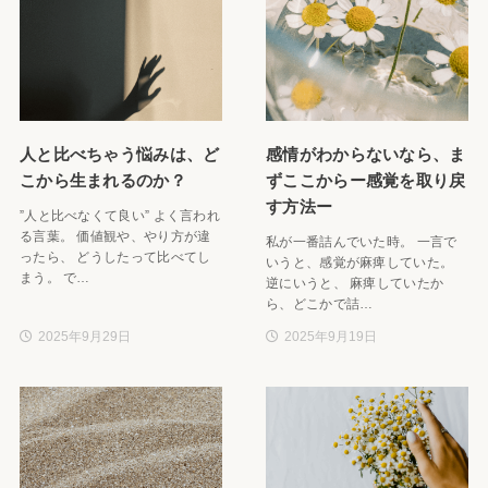
人と比べちゃう悩みは、ど
感情がわからないなら、ま
こから生まれるのか？
ずここからー感覚を取り戻
す方法ー
”人と比べなくて良い” よく言われ
る言葉。 価値観や、やり方が違
私が一番詰んでいた時。 一言で
ったら、 どうしたって比べてし
いうと、感覚が麻痺していた。
まう。 で…
逆にいうと、 麻痺していたか
ら、どこかで詰…
2025年9月29日
2025年9月19日