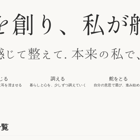
じる
調える
舵をとる
に耳を澄ませる
暮らしと心を、少しずつ調えていく
自分の意思で選び、進み始め
一覧