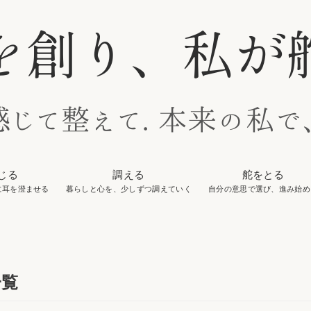
じる
調える
舵をとる
に耳を澄ませる
暮らしと心を、少しずつ調えていく
自分の意思で選び、進み始め
一覧