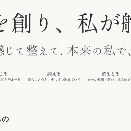
じる
調える
舵をとる
に耳を澄ませる
暮らしと心を、少しずつ調えていく
自分の意思で選び、進み始め
もの